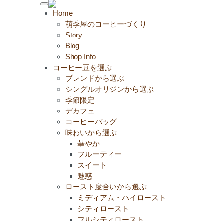
Toggle
Home
navigation
萌季屋のコーヒーづくり
Story
Blog
Shop Info
コーヒー豆を選ぶ
ブレンドから選ぶ
シングルオリジンから選ぶ
季節限定
デカフェ
コーヒーバッグ
味わいから選ぶ
華やか
フルーティー
スイート
魅惑
ロースト度合いから選ぶ
ミディアム・ハイロースト
シティロースト
フルシティロースト