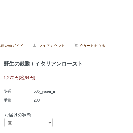
お買い物ガイド
マイアカウント
0カートをみる
野生の鼓動 / イタリアンロースト
1,270円(税94円)
型番
b06_yasei_ir
重量
200
お届けの状態