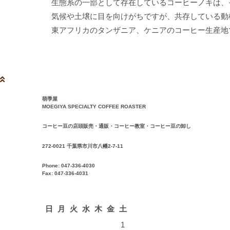
生態系の一部として存在しているコーヒーノキは、
気候や土壌に目を向けがちですが、共存している動
東アフリカのタンザニア、ケニアのコーヒー生産地
萌季屋
MOEGIYA SPECIALTY COFFEE ROASTER
コーヒー豆の店頭販売・通販・コーヒー教室・コーヒー豆の卸し
272-0021 千葉県市川市八幡2-7-11
Phone: 047-336-4030
Fax: 047-336-4031
2026年8月
日
月
火
水
木
金
土
1