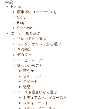
Toggle
Home
navigation
萌季屋のコーヒーづくり
Story
Blog
Shop Info
コーヒー豆を選ぶ
ブレンドから選ぶ
シングルオリジンから選ぶ
季節限定
デカフェ
コーヒーバッグ
味わいから選ぶ
華やか
フルーティー
スイート
魅惑
ロースト度合いから選ぶ
ミディアム・ハイロースト
シティロースト
フルシティロースト