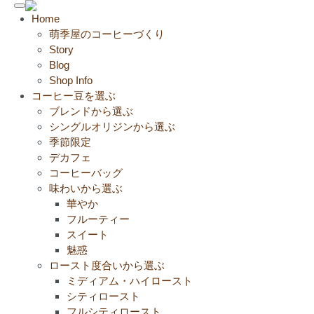
Toggle
Home
navigation
萌季屋のコーヒーづくり
Story
Blog
Shop Info
コーヒー豆を選ぶ
ブレンドから選ぶ
シングルオリジンから選ぶ
季節限定
デカフェ
コーヒーバッグ
味わいから選ぶ
華やか
フルーティー
スイート
魅惑
ロースト度合いから選ぶ
ミディアム・ハイロースト
シティロースト
フルシティロースト