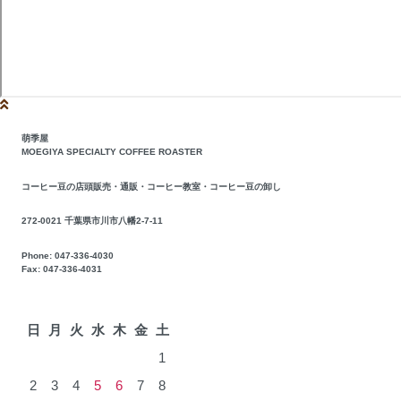
萌季屋
MOEGIYA SPECIALTY COFFEE ROASTER
コーヒー豆の店頭販売・通販・コーヒー教室・コーヒー豆の卸し
272-0021 千葉県市川市八幡2-7-11
Phone: 047-336-4030
Fax: 047-336-4031
2026年8月
日
月
火
水
木
金
土
1
2
3
4
5
6
7
8