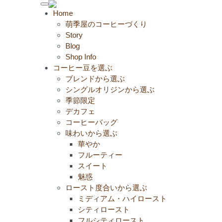
Toggle
Home
navigation
萌季屋のコーヒーづくり
Story
Blog
Shop Info
コーヒー豆を選ぶ
ブレンドから選ぶ
シングルオリジンから選ぶ
季節限定
デカフェ
コーヒーバッグ
味わいから選ぶ
華やか
フルーティー
スイート
魅惑
ロースト度合いから選ぶ
ミディアム・ハイロースト
シティロースト
フルシティロースト