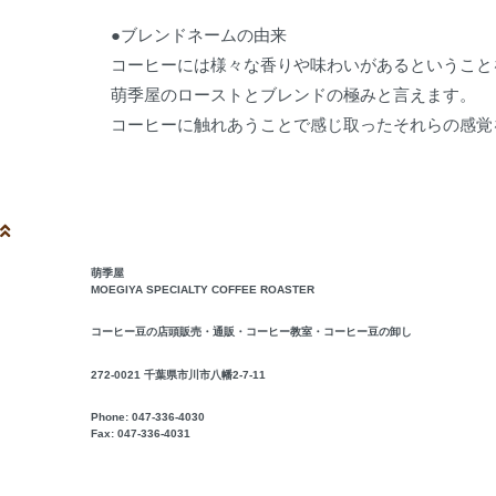
●ブレンドネームの由来
コーヒーには様々な香りや味わいがあるということ
萌季屋のローストとブレンドの極みと言えます。
コーヒーに触れあうことで感じ取ったそれらの感覚
萌季屋
MOEGIYA SPECIALTY COFFEE ROASTER
コーヒー豆の店頭販売・通販・コーヒー教室・コーヒー豆の卸し
272-0021 千葉県市川市八幡2-7-11
Phone: 047-336-4030
Fax: 047-336-4031
2026年8月