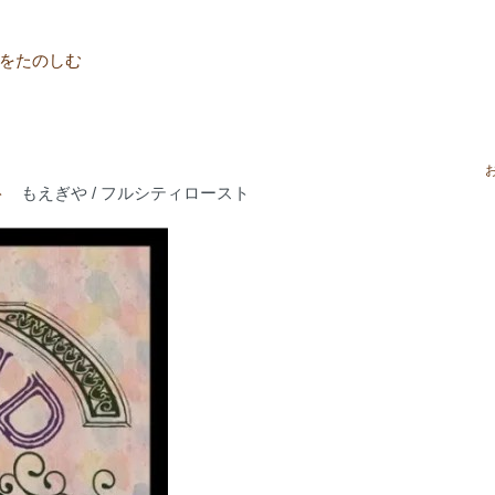
をたのしむ
ト
もえぎや / フルシティロースト