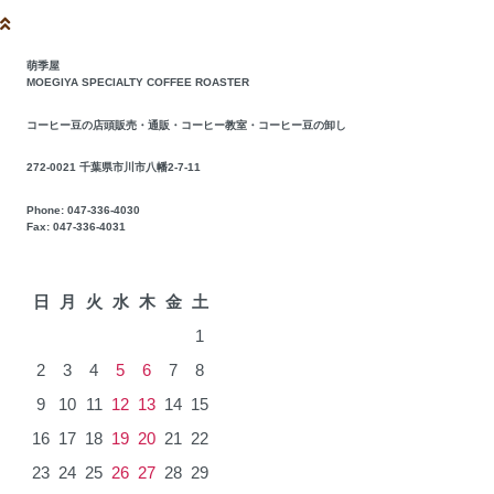
萌季屋
MOEGIYA SPECIALTY COFFEE ROASTER
コーヒー豆の店頭販売・通販・コーヒー教室・コーヒー豆の卸し
272-0021 千葉県市川市八幡2-7-11
Phone: 047-336-4030
Fax: 047-336-4031
2026年8月
日
月
火
水
木
金
土
1
2
3
4
5
6
7
8
9
10
11
12
13
14
15
16
17
18
19
20
21
22
23
24
25
26
27
28
29