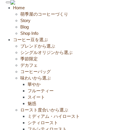
Toggle
Home
navigation
萌季屋のコーヒーづくり
Story
Blog
Shop Info
コーヒー豆を選ぶ
ブレンドから選ぶ
シングルオリジンから選ぶ
季節限定
デカフェ
コーヒーバッグ
味わいから選ぶ
華やか
フルーティー
スイート
魅惑
ロースト度合いから選ぶ
ミディアム・ハイロースト
シティロースト
フルシティロースト