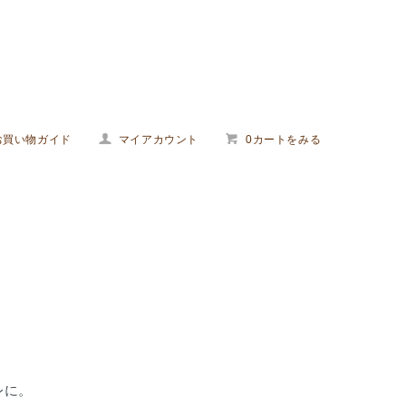
お買い物ガイド
マイアカウント
0カートをみる
レに。