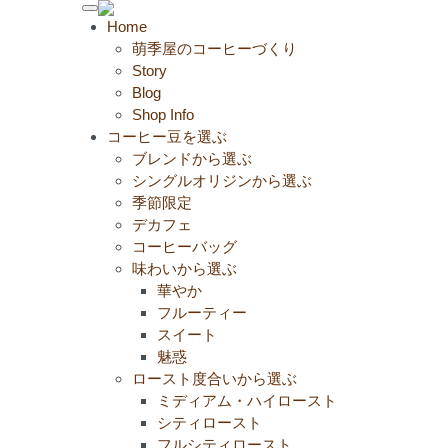
Toggle
Home
navigation
萌季屋のコーヒーづくり
Story
Blog
Shop Info
コーヒー豆を選ぶ
ブレンドから選ぶ
シングルオリジンから選ぶ
季節限定
デカフェ
コーヒーバッグ
味わいから選ぶ
華やか
フルーティー
スイート
魅惑
ロースト度合いから選ぶ
ミディアム・ハイロースト
シティロースト
フルシティロースト