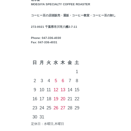
MOEGIYA SPECIALTY COFFEE ROASTER
コーヒー豆の店頭販売・通販・コーヒー教室・コーヒー豆の卸し
272-0021 千葉県市川市八幡2-7-11
Phone: 047-336-4030
Fax: 047-336-4031
2026年8月
日
月
火
水
木
金
土
1
2
3
4
5
6
7
8
9
10
11
12
13
14
15
16
17
18
19
20
21
22
23
24
25
26
27
28
29
30
31
定休日：水曜日,木曜日